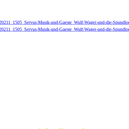
20211_1505_Servus-Musik-und-Gaeste_Wulf-Wager-und-die-Spundl
20211_1505_Servus-Musik-und-Gaeste_Wulf-Wager-und-die-Spundl