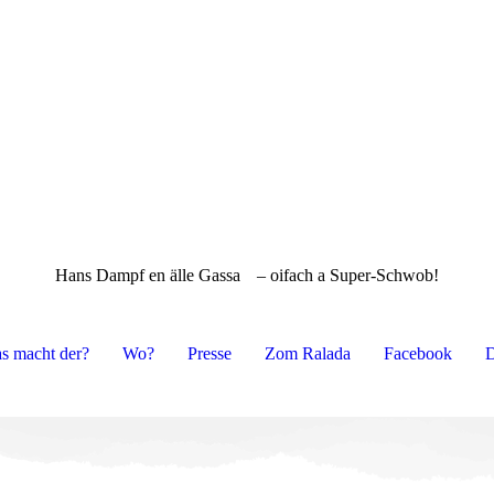
Hans Dampf en älle Gassa
– oifach a Super-Schwob!
s macht der?
Wo?
Presse
Zom Ralada
Facebook
D