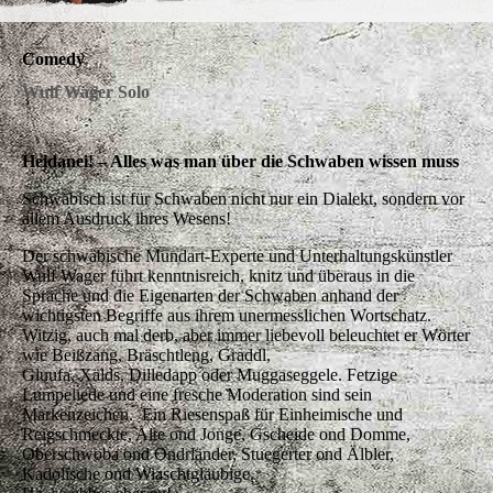
Comedy
Wulf Wager Solo
Heidanei! – Alles was man über die Schwaben wissen muss
Schwäbisch ist für Schwaben nicht nur ein Dialekt, sondern vor
allem Ausdruck ihres Wesens!
Der schwäbische Mundart-Experte und Unterhaltungskünstler
Wulf Wager führt kenntnisreich, knitz und überaus in die
Sprache und die Eigenarten der Schwaben anhand der
wichtigsten ­Begriffe aus ihrem unermesslichen Wortschatz.
Witzig, auch mal derb, aber immer liebevoll beleuchtet er Wörter
wie Beißzang, Bräschtleng, Graddl,
Gluufa, Xälds, Dilledapp oder Muggaseggele. Fetzige
Lumpeliede und eine fresche Moderation sind sein
Markenzeichen. Ein Riesenspaß für Einheimische und
Reigschmeckte, Alte ond Jonge, Gscheide ond Domme,
Oberschwoba ond Ondrländer, Stuegerter ond Älbler,
Kadolische ond Wiaschtgläubige.