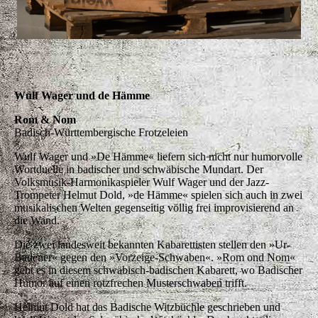
Helmut Dold hat das Badische Witzbüchle geschrieben
und Wulf Wager das Schwäbische Witzbüchle. Das
brachte die beiden zusammen. Ein Feuerwerk des Humors
im Ländle!
Schwobakomede
Wulf Wager, die Bronnweiler Weiler, die Kehrwoch
Mafia, Hillus Herzdrofa, Markus Zipperle und Alois und
Elsbeth Gscheidle – die Topacts der schwäbischen Fasnet
sind auch live im Ländle unterwegs. Zusammengeführt
hat sie eine Benefiz-CD für Straßenkinder im Ländle. Das
Lied »Wenn Kendrauga leuchtet« hat rund 25.000 Euro
erbracht. Nun treten die sechs schwäbischen
Mundartkomödianten auch gemeinsam auf. Gerne auch
bei Ihnen: alle sechs oder in jeder beliebigen
Kombination.
www.schwobakultur.de