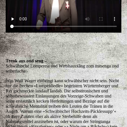
Zahlreiche schwäbische Witz- und Liederbüchle hat Wulf
bereits veröffentlicht. Sie alle hängen eng mit den den
Stäffelesgeigern, seiner schwäbischen
Musikcomedytruppe zusammen. »Gottes schönste Gabe
ist der Schwabe« ist nicht nur das Credo seiner Ansichten,
sondern auch das aktuelle Programm der Stäffelesgeiger,
das auch als Buch vorliegt. Nun ist er auch alleine
unterwegs. »Männer send au Leut« ist das aktuelle
Programm. Wulf Wager ist ein Moderator, Musiker und
Kabarettist mit einer »rotzfrechen« Gosch.
Trenk aus ond seng –
Schwäbische Lompereia ond Wirtshausxäng zom
mitsenga ond selberlacha
Was Wulf Wager mitbringt kann schwäbischer nicht sein.
Nicht nur die frechen »Lumpenliedle« begeistern
Württemberger und Rei’gschmeckte landauf landab. Die
selbstironischen und selbstbewussten Einlassungen des