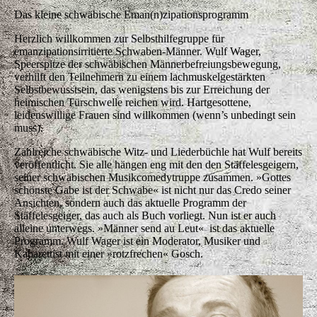
Comedy
Wulf Wager Solo
Heidanei! – Alles was man über die Schwaben wissen
muss
Schwäbisch ist für Schwaben nicht nur ein Dialekt,
sondern vor allem Ausdruck ihres Wesens!
Der schwäbische Mundart-Experte und
Unterhaltungskünstler Wulf Wager führt kenntnisreich,
knitz und überaus in die Sprache und die Eigenarten der
Schwaben anhand der wichtigsten ­Begriffe aus ihrem
unermesslichen Wortschatz. Witzig, auch mal derb, aber
immer liebevoll beleuchtet er Wörter wie Beißzang,
Bräschtleng, Graddl,
Gluufa, Xälds, Dilledapp oder Muggaseggele. Fetzige
Lumpeliede und eine fresche Moderation sind sein
Markenzeichen. Ein Riesenspaß für Einheimische und