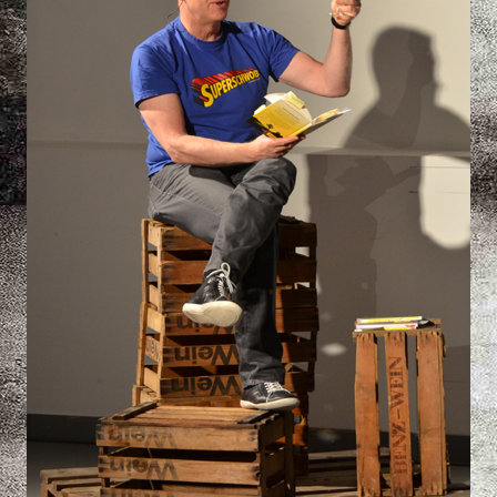
unterwegs. »Trenk aus ond seng!« – unter diesem Motto
präsentiert Wulf Wager in seinem Soloprogramm
»schwäbische Lompereia ond Wirtshausxäng zom
mitsenga ond selberlacha«.
Wulf Wager und de Hämme
Rom & Nom
Badisch-Württembergische Frotzeleien
Wulf Wager und »De Hämme« liefern sich nicht nur
humorvolle Wortduelle in badischer und schwäbische
Mundart. Der Volksmusik-Harmonikaspieler Wulf Wager
und der Jazz-Trompeter Helmut Dold, »de Hämme«
spielen sich auch in zwei musikalischen Welten
gegenseitig völlig frei improvisierend an die Wand.
Die zwei landesweit bekannten Kabarettisten stellen den
»Ur-Badener« gegen den »Vorzeige-Schwaben«. »Rom
ond Nom« geht es in diesem schwäbisch-badischen
Kabarett, wo Badischer Humor auf einen rotzfrechen
Musterschwaben trifft.