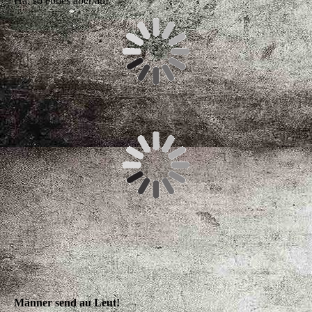
Ha, so ebbes aber au!
Hans Dampf en älle Gassa
– oifach a Super-Schwob!