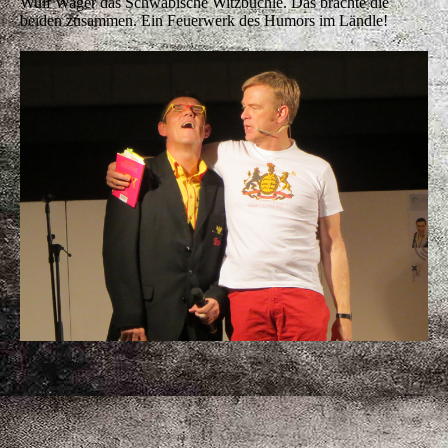
Kontakt und Terminanfragen:
Wager Consulting
In der Halde 20
72657 Altenriet
Telefon: (0 71 27) 9 31 58 07
Telefax: (0 71 27) 9 31 58 08
E-Mail:
consulting@wager.de
Schreibat oder
rufat se mi oifach a …
wulf@wager.de
+49 170 2884501