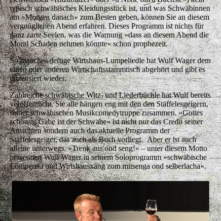
Vorzeige-Schwaben und seine erstaunlich kecken
Herleitungen und Bezüge auf die schwäbische Mentalität
treiben den Leuten die Tränen in die Augen. Warum eine
»Schwäbischer Hochzeits-Päcklessupp’« ob ihrer Zutaten
eher als aktive Sterbehilfe denn als Nahrungsmittel
anzusehen ist, oder warum der Stringtanga (schwäbisch
»Ritzabutzer« oder »a Nixle om a Büchsle«) kein typisch
schwäbisches Kleidungsstück ist, und was Schwäbinnen
am »Morgen danach« zum Besten geben, können Sie an
diesem vergnüglichen Abend erfahren. Dieses Programm
ist nichts für ganz zarte Seelen, was die Warnung »dass an
diesem Abend die Moral Schaden nehmen könnte« schon
prophezeit.
So manches deftige Wirtshaus-Lumpeliedle hat Wulf
Wager dem einen oder anderen Wirtschaftsstammtisch
abgehört und gibt es unzensiert wieder.
Zahlreiche schwäbische Witz- und Liederbüchle hat Wulf
bereits veröffentlicht. Sie alle hängen eng mit den den
Stäffelesgeigern, seiner schwäbischen
Musikcomedytruppe zusammen. »Gottes schönste Gabe
ist der Schwabe« ist nicht nur das Credo seiner Ansichten
sondern auch das aktuelle Programm der Stäffelesgeiger,
das auch als Buch vorliegt. Aber er ist auch alleine