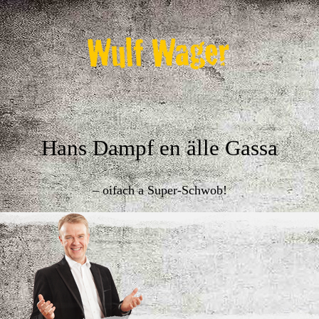
Hans Dampf en älle Gassa
– oifach a Super-Schwob!