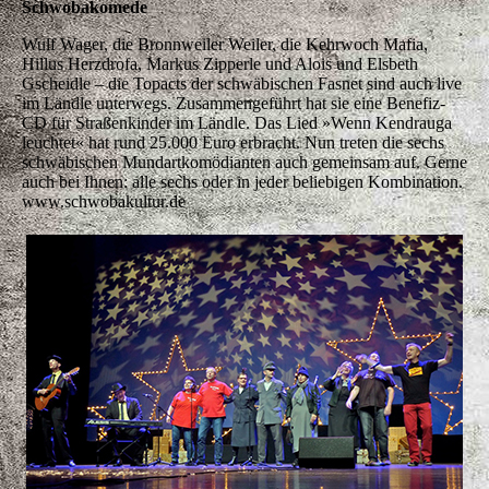
Wulf Wager
– Hans Dampf en älle Gassa – oifach
a Super-Schwob!