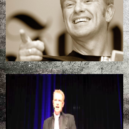
Reigschmeckte, Alte ond Jonge, Gscheide ond Domme,
Oberschwoba ond Ondrländer, Stuegerter ond Älbler,
Kadolische ond Wiaschtgläubige.
Ha, so ebbes aber au!
Männer send au Leut!
Das kleine schwäbische Eman(n)zipationsprogramm
Herzlich willkommen zur Selbsthilfegruppe für
emanzipationsirritierte Schwaben-Männer. Wulf Wager,
Speerspitze der schwäbischen
Männerbefreiungsbewegung, verhilft den Teilnehmern zu
einem lachmuskelgestärkten Selbstbewusstsein, das
wenigstens bis zur Erreichung der heimischen
Türschwelle reichen wird. Hartgesottene, leidenswillige
Frauen sind willkommen (wenn’s unbedingt sein muss).