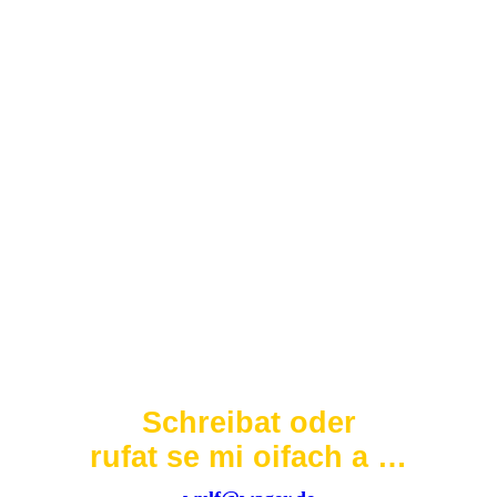
wein
ww_g
anzug
Schreibat oder
rufat se mi oifach a …